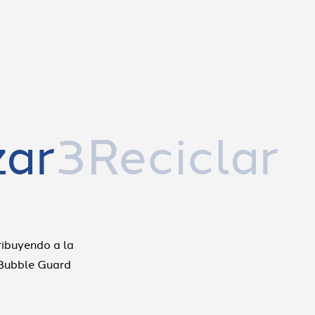
zar
3Reciclar
ribuyendo a la
 Bubble Guard