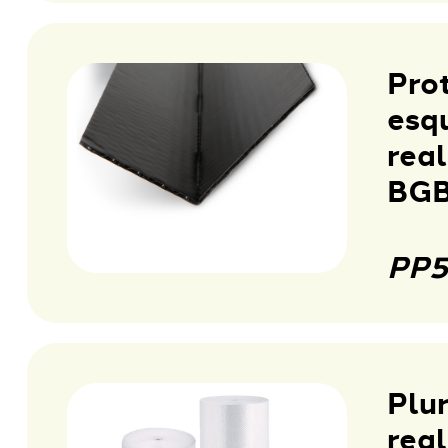
Pro
esq
real
BGB
PP5
Plur
real