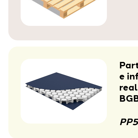
Part
e in
real
BGB
PP5