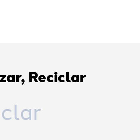
izar, Reciclar
clar