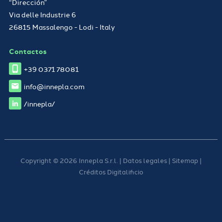
“Dirección”
Via delle Industrie 6
26815 Massalengo - Lodi - Italy
Contactos
+39 0371 78081
info@innepla.com
/innepla/
Copyright © 2026 Innepla S.r.l. | Datos legales |
Sitemap
|
Créditos
Digitalificio