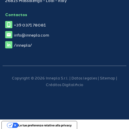
26815 Massalengo - Lodi - Italy
Contactos
+39 0371 78081
info@innepla.com
/innepla/
Copyright © 2026 Innepla S.r.l. | Datos legales |
Sitemap
|
Créditos
Digitalificio
Le tue preferenze relative alla privacy