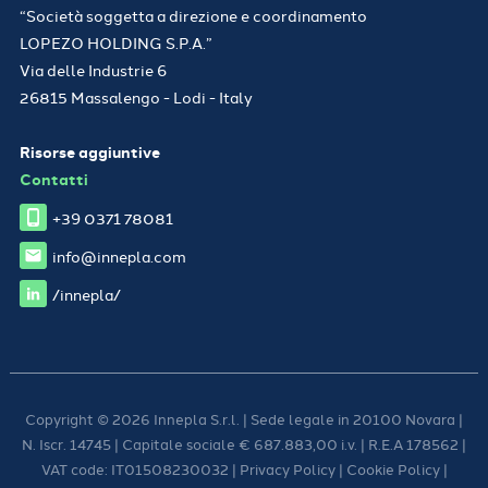
“Società soggetta a direzione e coordinamento
LOPEZO HOLDING S.P.A.”
Via delle Industrie 6
26815 Massalengo - Lodi - Italy
Risorse aggiuntive
Contatti
+39 0371 78081
info@innepla.com
/innepla/
Copyright © 2026 Innepla S.r.l. | Sede legale in 20100 Novara |
N. Iscr. 14745 | Capitale sociale € 687.883,00 i.v. | R.E.A 178562 |
VAT code: IT01508230032 |
Privacy Policy
|
Cookie Policy
|