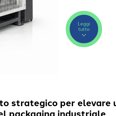
Leggi
tutto
to strategico per elevare 
el packaging industriale