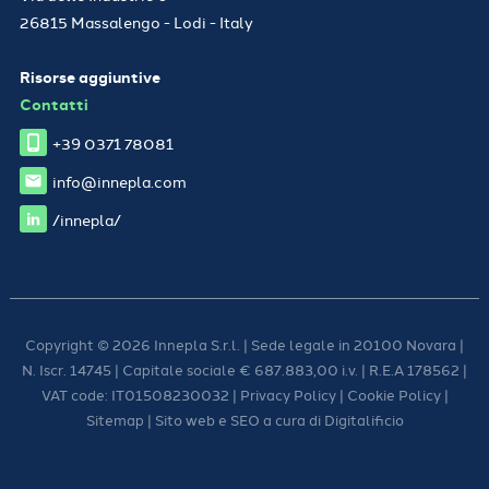
26815 Massalengo - Lodi - Italy
Risorse aggiuntive
Contatti
+39 0371 78081
info@innepla.com
/innepla/
Copyright © 2026 Innepla S.r.l. | Sede legale in 20100 Novara |
N. Iscr. 14745 | Capitale sociale € 687.883,00 i.v. | R.E.A 178562 |
VAT code: IT01508230032 |
Privacy Policy
|
Cookie Policy
|
Sitemap
| Sito web e SEO a cura di
Digitalificio