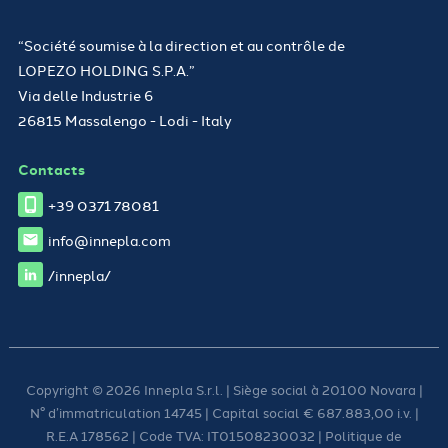
“Société soumise à la direction et au contrôle de
LOPEZO HOLDING S.P.A.”
Via delle Industrie 6
26815 Massalengo - Lodi - Italy
Contacts
+39 0371 78081
info@innepla.com
/innepla/
Copyright © 2026 Innepla S.r.l. | Siège social à 20100 Novara |
N° d’immatriculation 14745 | Capital social € 687.883,00 i.v. |
R.E.A 178562 | Code TVA: IT01508230032 |
Politique de