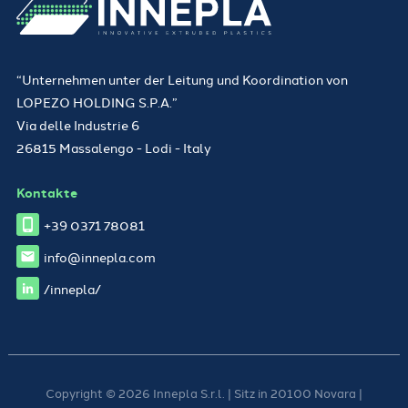
“Unternehmen unter der Leitung und Koordination von
LOPEZO HOLDING S.P.A.”
Via delle Industrie 6
26815 Massalengo - Lodi - Italy
Kontakte
+39 0371 78081
info@innepla.com
/innepla/
Copyright © 2026 Innepla S.r.l. | Sitz in 20100 Novara |