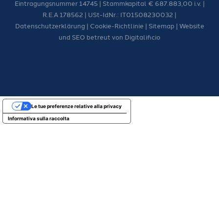
Eintragungsnummer 14745 | Stammkapital € 687.883,00 i.v. |
R.E.A 178562 | USt-IdNr.: IT01508230032 |
Datenschutzerklärung
|
Cookie-Richtlinie
|
Sitemap
| Website
und SEO betreut von
Digitalificio
Le tue preferenze relative alla privacy
Informativa sulla raccolta