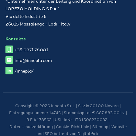
“Unternehmen unter der Leitung und Koordination von
LOPEZO HOLDING S.P.A.”
Via delle Industrie 6
26815 Massalengo - Lodi - Italy
Kontakte
+39 0371 78081
info@innepla.com
/innepla/
Copyright © 2026 Innepla S.r.l. | Sitz in 20100 Novara |
Eintragungsnummer 14745 | Stammkapital € 687.883,00 i.v. |
R.E.A 178562 | USt-IdNr.: IT01508230032 |
Datenschutzerklärung
|
Cookie-Richtlinie
|
Sitemap
| Website
und SEO betreut von
Digitalificio