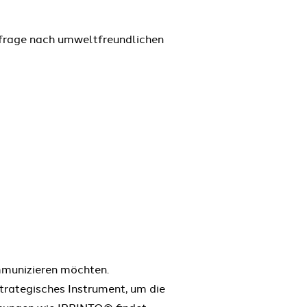
hfrage nach umweltfreundlichen
mmunizieren möchten.
strategisches Instrument, um die
ösungen wie IPRINTO® findet