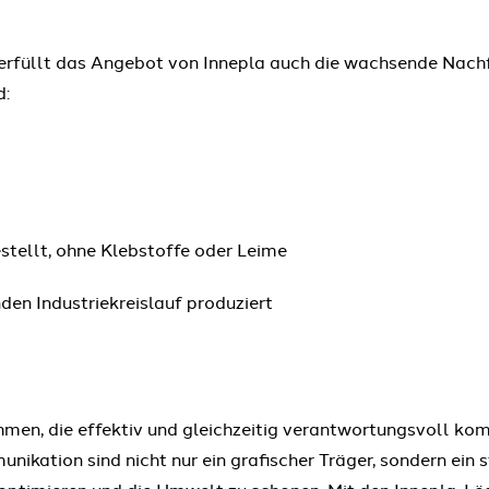
 erfüllt das Angebot von Innepla auch die wachsende Nac
d:
tellt, ohne Klebstoffe oder Leime
en Industriekreislauf produziert
men, die effektiv und gleichzeitig verantwortungsvoll ko
unikation sind nicht nur ein grafischer Träger, sondern ein 
 optimieren und die Umwelt zu schonen. Mit den Innepla-L