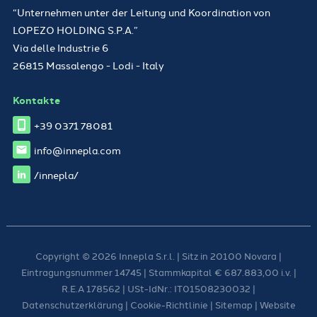
“Unternehmen unter der Leitung und Koordination von
LOPEZO HOLDING S.P.A.”
Via delle Industrie 6
26815 Massalengo - Lodi - Italy
Kontakte
+39 0371 78081
info@innepla.com
/innepla/
Copyright © 2026 Innepla S.r.l. | Sitz in 20100 Novara |
Eintragungsnummer 14745 | Stammkapital € 687.883,00 i.v. |
R.E.A 178562 | USt-IdNr.: IT01508230032 |
Datenschutzerklärung
|
Cookie-Richtlinie
|
Sitemap
| Website