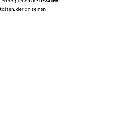
) ermöglichen die
IPVAN®-
alten, der an seinen