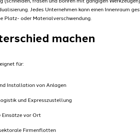
ng (schneiden, fräsen und bohren mit gängigen Werkzeugen
idualisierung. Jedes Unternehmen kann einen Innenraum gest
ne Platz- oder Materialverschwendung.
terschied machen
ignet für:
nd Installation von Anlagen
Logistik und Expresszustellung
 Einsätze vor Ort
sektorale Firmenflotten