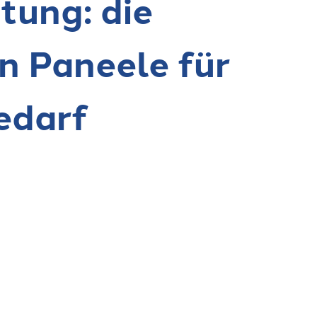
tung: die
en Paneele für
edarf